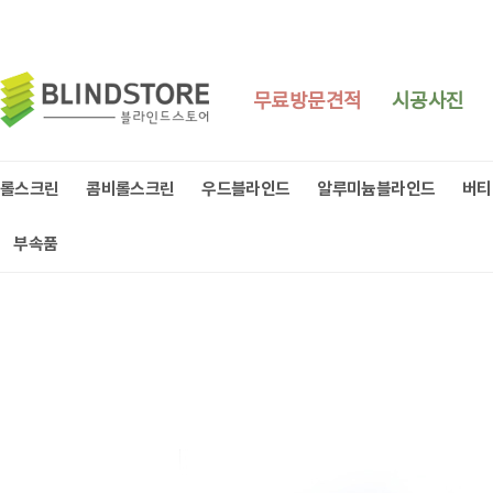
무료방문견적
시공사진
롤스크린
콤비롤스크린
우드블라인드
알루미늄블라인드
버티
부속품