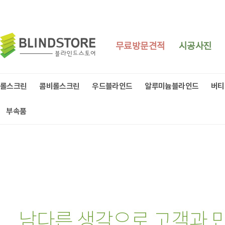
무료방문견적
시공사진
롤스크린
콤비롤스크린
우드블라인드
알루미늄블라인드
버티
부속품