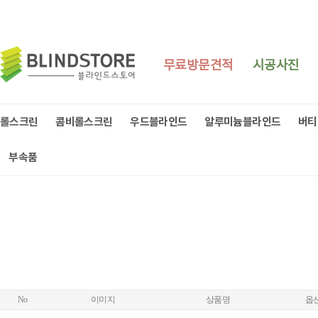
무료방문견적
시공사진
롤스크린
콤비롤스크린
우드블라인드
알루미늄블라인드
버티
부속품
No
이미지
상품명
옵